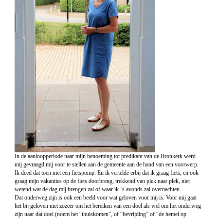
In de aanloopperiode naar mijn benoeming tot predikant van de Bronkerk werd
mij gevraagd mij voor te stellen aan de gemeente aan de hand van een voorwerp.
Ik deed dat toen met een fietspomp. En ik vertelde erbij dat ik graag fiets, en ook
graag mijn vakanties op de fiets doorbreng, trekkend van plek naar plek, niet
wetend wat de dag mij brengen zal of waar ik ‘s avonds zal overnachten.
Dat onderweg zijn is ook een beeld voor wat geloven voor mij is. Voor mij gaat
het bij geloven niet zozeer om het bereiken van een doel als wel om het onderweg
zijn naar dat doel (noem het “thuiskomen”, of “bevrijding” of “de hemel op