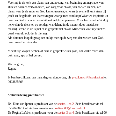
Voor mij is de kerk een plaats van ontmoeting, van bezinning en inspiratie, van
stilte en doen en verwonderen, van zorg voor elkaar, van zoeken en zien; een
plaats waar je de ander en God kan ontmoeten, en waar je even stil kunt staan bij
jezelf en de geloofs- en levensvragen waar je mee rondloopt.Waar we inspiratie uit
halen en God in vinden verschilt natuurlijk per persoon. Misschien vindt u/vind jij
het wel in de diensten op zondag, wandelend in de natuur, door muziek (te
maken), lezend in de Bijbel of in gesprek met elkaar. Misschien weet u/je niet zo
goed waaruit, ook dat is niet erg.
Als dominee loop ik graag een stukje mee op de weg van dat zoeken naar God,
naar onszelf en de ander.
Mocht u/je vragen hebben of eens in gesprek willen gaan, om welke reden dan
ook: mail, app of bel gerust.
Warme groet,
Regina
Ik ben beschikbaar van maandag t/m donderdag, via
predikantcrl@bronkerk.nl
en
0623825863
Sectieverdeling predikanten
Ds. Eline van Iperen is predikant van de
secties 1 en 2
. Ze is bereikbaar via tel.
055-8438214 of via haar e-mailadres
predikantEI@bronkerk.nl
.
Ds Regina Lafeber is predikant voor de
secties 3 en 4
. Ze is bereikbaar via tel 06