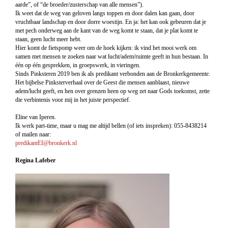
aarde”, of “de broeder/zusterschap van alle mensen”).
Ik weet dat de weg van geloven langs toppen en door dalen kan gaan, door
vruchtbaar landschap en door dorre woestijn. En ja: het kan ook gebeuren dat je
met pech onderweg aan de kant van de weg komt te staan, dat je plat komt te
staan, geen lucht meer hebt.
Hier komt de fietspomp weer om de hoek kijken: ik vind het mooi werk om
samen met mensen te zoeken naar wat lucht/adem/ruimte geeft in hun bestaan. In
één op één gesprekken, in groepswerk, in vieringen.
Sinds Pinksteren 2019 ben ik als predikant verbonden aan de Bronkerkgemeente.
Het bijbelse Pinksterverhaal over de Geest die mensen aanblaast, nieuwe
adem/lucht geeft, en hen over grenzen heen op weg zet naar Gods toekomst, zette
die verbintenis voor mij in het juiste perspectief.
Eline van Iperen.
Ik werk part-time, maar u mag me altijd bellen (of iets inspreken): 055-8438214
of mailen naar:
predikantEI@bronkerk.nl
Regina Lafeber