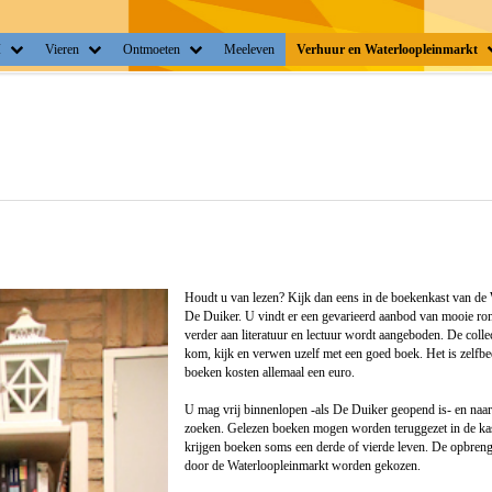
I
Vieren
Ontmoeten
Meeleven
Verhuur en Waterloopleinmarkt
Houdt u van lezen? Kijk dan eens in de boekenkast van de W
De Duiker. U vindt er een gevarieerd aanbod van mooie rom
verder aan literatuur en lectuur wordt aangeboden. De coll
kom, kijk en verwen uzelf met een goed boek. Het is zelfbedi
boeken kosten allemaal een euro.
U mag vrij binnenlopen -als De Duiker geopend is- en naar
zoeken. Gelezen boeken mogen worden teruggezet in de kast
krijgen boeken soms een derde of vierde leven. De opbrengs
door de Waterloopleinmarkt worden gekozen.