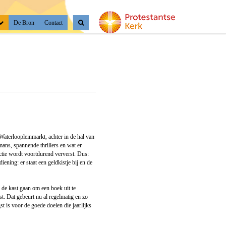
De Bron
Contact
aterloopleinmarkt, achter in de hal van
ans, spannende thrillers en wat er
ectie wordt voortdurend ververst. Dus:
ening: er staat een geldkistje bij en de
 de kast gaan om een boek uit te
. Dat gebeurt nu al regelmatig en zo
t is voor de goede doelen die jaarlijks