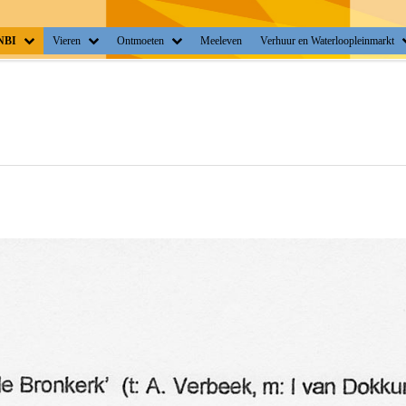
ANBI
Vieren
Ontmoeten
Meeleven
Verhuur en Waterloopleinmarkt