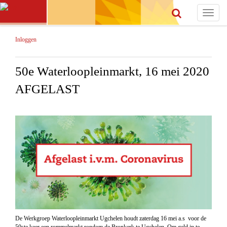
Toggle
navigat
Inloggen
50e Waterloopleinmarkt, 16 mei 2020
AFGELAST
De Werkgroep Waterloopleinmarkt Ugchelen houdt zaterdag 16 mei a.s voor de