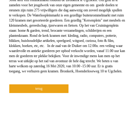
50ste keer een rommelmarkt rondom de Bronkerk te Ugchelen. Om geld in te
zamelen voor het jeugdwerk van onze eigen gemeente en om goede doelen te
steunen zijn ruim 275 vrijwilligers die dag aanwezig om zoveel mogelijk spullen
te verkopen. De Waterloopleinmarkt is een gezellige buitenrommelmarkt met ruim
120 kramen met gesorteerde goederen. Een gezellig "Kersenplein" met meubels en
kleinmeubels, gereedschap, ijzerwaren en fietsen. Op het van Cruiningenplein
staan: home & garden, trend, brocante verzamelingen, schilderijen en een
plantenkraam. Rond de kerk kramen met: kleding, radio, computers, potterie,
blikken, huishoudelijke artikelen, speelgoed, witgoed, curiosa, foto & film,
klokken, boeken, etc, etc. In de zaal van de Duiker om 12.00u. een veiling waar
waardevolle en antieke goederen per opbod verkocht worden, vanaf 11.00 uur kan
men de goederen ter plekke bekijken. Voor de inwendige mens kan men op het
terras wat uitkijkt op het rad van avontuur de hele dag terecht. We heten u van
harte welkom op zaterdag 16 Mei 2020, van 10.00 -15.00 uur. Er is gratis
toegang, we verhuren geen kramen. Bronkerk, Hoenderloseweg 10 te Ugchelen.
terug