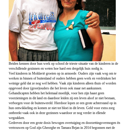
Beiden kennen door hun werk op school de trieste situatie van de kinderen in de
verschillende gezinnen en weten hoe hard een dergelijk huis nodig is.
Veel kinderen in Moldavië groeien op in armoede. Ouders zijn vaak weg om te
werken in binnen of buitenland of ouders hebben geen werk en verdrinken het
weinige geld dat ze nog wel hebben. Vaak zijn kinderen alleen thuis of worden
opgevoed door (groot)ouders die het leven ook maar net aankunnen.
Gehandicapten hebben het helemaal moeilijk, voor hen zijn haast geen
voorzieningen in dit land en daardoor leiden zij een leven alsof ze niet bestaan,
verborgen voor de buitenwereld. Hierdoor lopen ze een grote achterstand op in
hun ontwikkeling en komen ze niet tot bloei in dit leven. Geld voor extra zorg
ontbreekt vaak ook in deze gezinnen waardoor ze nog verder in ellende
wegzakken.
Gedreven door een grote dosis bewogen overtuiging en doorzettingsvermogen én
vertrouwen op God zijn Gheorghe en Tamara Bejan in 2014 begonnen met de