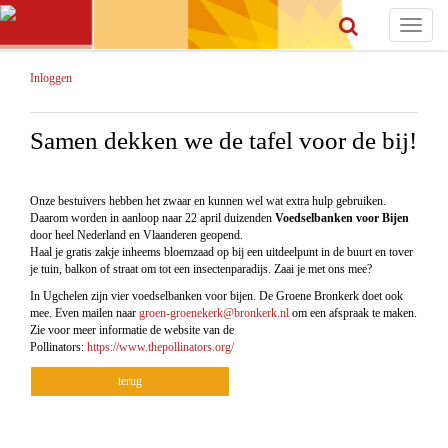
Toggle
navigat
Inloggen
Samen dekken we de tafel voor de bij!
Onze bestuivers hebben het zwaar en kunnen wel wat extra hulp gebruiken.
Daarom worden in aanloop naar 22 april duizenden
Voedselbanken voor Bijen
door heel Nederland en Vlaanderen geopend.
Haal je gratis zakje inheems bloemzaad op bij een uitdeelpunt in de buurt en tover
je tuin, balkon of straat om tot een insectenparadijs. Zaai je met ons mee?
In Ugchelen zijn vier voedselbanken voor bijen. De Groene Bronkerk doet ook
mee. Even mailen naar
groen-groenekerk@bronkerk.nl
om een afspraak te maken.
Zie voor meer informatie de website van de
Pollinators:
https://www.thepollinators.org/
terug