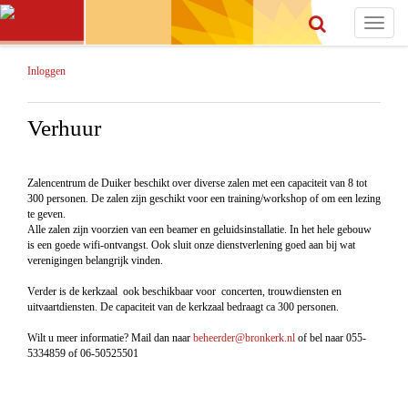
Toggle
navigat
Inloggen
Verhuur
Zalencentrum de Duiker beschikt over diverse zalen met een capaciteit van 8 tot
300 personen. De zalen zijn geschikt voor een training/workshop of om een lezing
te geven.
Alle zalen zijn voorzien van een beamer en geluidsinstallatie. In het hele gebouw
is een goede wifi-ontvangst. Ook sluit onze dienstverlening goed aan bij wat
verenigingen belangrijk vinden.
Verder is de kerkzaal ook beschikbaar voor concerten, trouwdiensten en
uitvaartdiensten. De capaciteit van de kerkzaal bedraagt ca 300 personen.
Wilt u meer informatie? Mail dan naar
beheerder@bronkerk.nl
of bel naar 055-
5334859 of 06-50525501