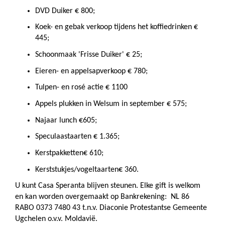
DVD Duiker € 800;
Koek- en gebak verkoop tijdens het koffiedrinken €
445;
Schoonmaak 'Frisse Duiker' € 25;
Eieren- en appelsapverkoop € 780;
Tulpen- en rosé actie € 1100
Appels plukken in Welsum in september € 575;
Najaar lunch €605;
Speculaastaarten € 1.365;
Kerstpakketten€ 610;
Kerststukjes/vogeltaarten€ 360.
U kunt Casa Speranta blijven steunen. Elke gift is welkom
en kan worden overgemaakt op Bankrekening: NL 86
RABO 0373 7480 43 t.n.v. Diaconie Protestantse Gemeente
Ugchelen o.v.v. Moldavië.