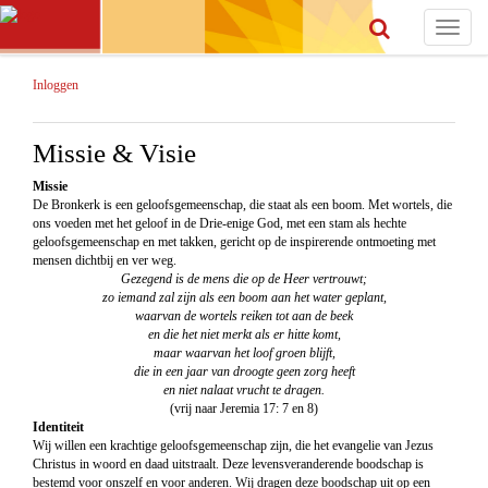
Toggle
navigat
Inloggen
Missie & Visie
Missie
De Bronkerk is een geloofsgemeenschap, die staat als een boom. Met wortels, die
ons voeden met het geloof in de Drie-enige God, met een stam als hechte
geloofsgemeenschap en met takken, gericht op de inspirerende ontmoeting met
mensen dichtbij en ver weg.
Gezegend is de mens die op de Heer vertrouwt;
zo iemand zal zijn als een boom aan het water geplant,
waarvan de wortels reiken tot aan de beek
en die het niet merkt als er hitte komt,
maar waarvan het loof groen blijft,
die in een jaar van droogte geen zorg heeft
en niet nalaat vrucht te dragen.
(vrij naar Jeremia 17: 7 en 8)
Identiteit
Wij willen een krachtige geloofsgemeenschap zijn, die het evangelie van Jezus
Christus in woord en daad uitstraalt. Deze levensveranderende boodschap is
bestemd voor onszelf en voor anderen. Wij dragen deze boodschap uit op een